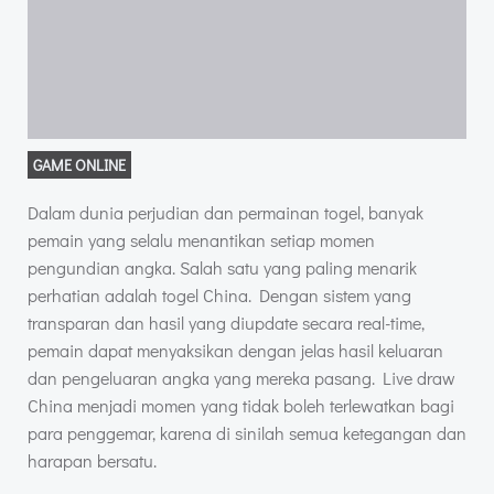
GAME ONLINE
Dalam dunia perjudian dan permainan togel, banyak
pemain yang selalu menantikan setiap momen
pengundian angka. Salah satu yang paling menarik
perhatian adalah togel China. Dengan sistem yang
transparan dan hasil yang diupdate secara real-time,
pemain dapat menyaksikan dengan jelas hasil keluaran
dan pengeluaran angka yang mereka pasang. Live draw
China menjadi momen yang tidak boleh terlewatkan bagi
para penggemar, karena di sinilah semua ketegangan dan
harapan bersatu.