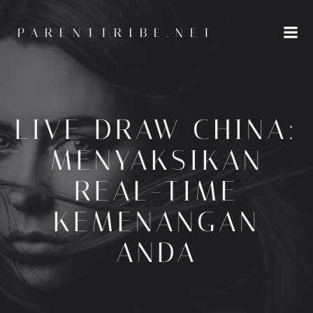
Skip
to
PARENTTRIBE.NET
content
LIVE DRAW CHINA:
MENYAKSIKAN
REAL-TIME
KEMENANGAN
ANDA