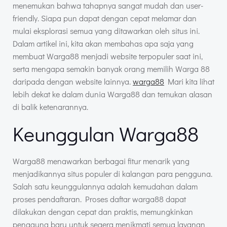
menemukan bahwa tahapnya sangat mudah dan user-
friendly. Siapa pun dapat dengan cepat melamar dan
mulai eksplorasi semua yang ditawarkan oleh situs ini.
Dalam artikel ini, kita akan membahas apa saja yang
membuat Warga88 menjadi website terpopuler saat ini,
serta mengapa semakin banyak orang memilih Warga 88
daripada dengan website lainnya.
warga88
Mari kita lihat
lebih dekat ke dalam dunia Warga88 dan temukan alasan
di balik ketenarannya.
Keunggulan Warga88
Warga88 menawarkan berbagai fitur menarik yang
menjadikannya situs populer di kalangan para pengguna.
Salah satu keunggulannya adalah kemudahan dalam
proses pendaftaran. Proses daftar warga88 dapat
dilakukan dengan cepat dan praktis, memungkinkan
pengguna baru untuk segera menikmati semua layanan