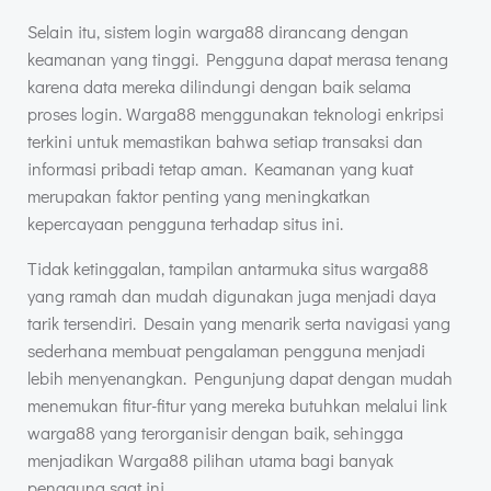
Selain itu, sistem login warga88 dirancang dengan
keamanan yang tinggi. Pengguna dapat merasa tenang
karena data mereka dilindungi dengan baik selama
proses login. Warga88 menggunakan teknologi enkripsi
terkini untuk memastikan bahwa setiap transaksi dan
informasi pribadi tetap aman. Keamanan yang kuat
merupakan faktor penting yang meningkatkan
kepercayaan pengguna terhadap situs ini.
Tidak ketinggalan, tampilan antarmuka situs warga88
yang ramah dan mudah digunakan juga menjadi daya
tarik tersendiri. Desain yang menarik serta navigasi yang
sederhana membuat pengalaman pengguna menjadi
lebih menyenangkan. Pengunjung dapat dengan mudah
menemukan fitur-fitur yang mereka butuhkan melalui link
warga88 yang terorganisir dengan baik, sehingga
menjadikan Warga88 pilihan utama bagi banyak
pengguna saat ini.