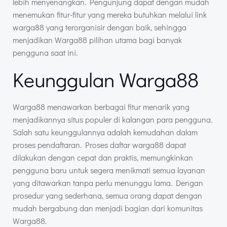
lebih menyenangkan. Pengunjung dapat dengan mudah
menemukan fitur-fitur yang mereka butuhkan melalui link
warga88 yang terorganisir dengan baik, sehingga
menjadikan Warga88 pilihan utama bagi banyak
pengguna saat ini.
Keunggulan Warga88
Warga88 menawarkan berbagai fitur menarik yang
menjadikannya situs populer di kalangan para pengguna.
Salah satu keunggulannya adalah kemudahan dalam
proses pendaftaran. Proses daftar warga88 dapat
dilakukan dengan cepat dan praktis, memungkinkan
pengguna baru untuk segera menikmati semua layanan
yang ditawarkan tanpa perlu menunggu lama. Dengan
prosedur yang sederhana, semua orang dapat dengan
mudah bergabung dan menjadi bagian dari komunitas
Warga88.