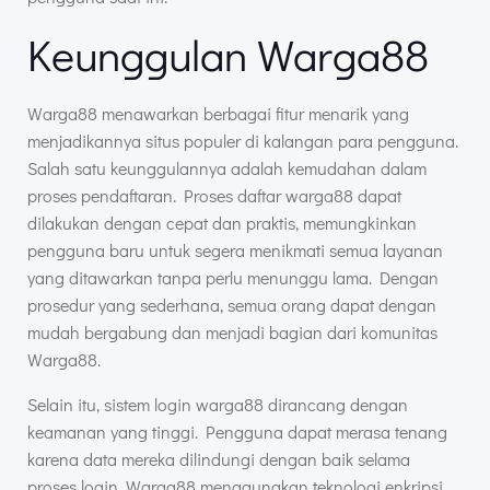
Keunggulan Warga88
Warga88 menawarkan berbagai fitur menarik yang
menjadikannya situs populer di kalangan para pengguna.
Salah satu keunggulannya adalah kemudahan dalam
proses pendaftaran. Proses daftar warga88 dapat
dilakukan dengan cepat dan praktis, memungkinkan
pengguna baru untuk segera menikmati semua layanan
yang ditawarkan tanpa perlu menunggu lama. Dengan
prosedur yang sederhana, semua orang dapat dengan
mudah bergabung dan menjadi bagian dari komunitas
Warga88.
Selain itu, sistem login warga88 dirancang dengan
keamanan yang tinggi. Pengguna dapat merasa tenang
karena data mereka dilindungi dengan baik selama
proses login. Warga88 menggunakan teknologi enkripsi