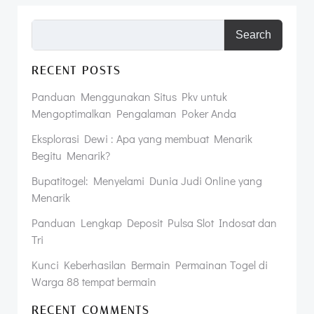
Search
RECENT POSTS
Panduan Menggunakan Situs Pkv untuk
Mengoptimalkan Pengalaman Poker Anda
Eksplorasi Dewi : Apa yang membuat Menarik
Begitu Menarik?
Bupatitogel: Menyelami Dunia Judi Online yang
Menarik
Panduan Lengkap Deposit Pulsa Slot Indosat dan
Tri
Kunci Keberhasilan Bermain Permainan Togel di
Warga 88 tempat bermain
RECENT COMMENTS