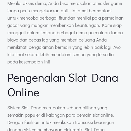
Melalui akses demo, Anda bisa merasakan atmosfer game
tanpa perlu mengeluarkan duit. Ini amat bermanfaat
untuk mencoba berbagai fitur dan menilai pola permainan
gacor yang mungkin memberikan keuntungan. Kami siap
menggali dalam tentang berbagai demo permainan tanpa
biaya dan bebas lag yang memberi peluang Anda
menikmati pengalaman bermain yang lebih baik lagi. Ayo
kita lihat secara lebih mendalam semua yang tersedia
pada kesempatan ini!
Pengenalan Slot Dana
Online
Sistem Slot Dana merupakan sebuah pilihan yang
semakin populer di kalangan para pemain slot online.
Dengan fasilitas untuk melakukan transaksi keuangan
dengan sistem pembayaran elektronik, Slot Dana