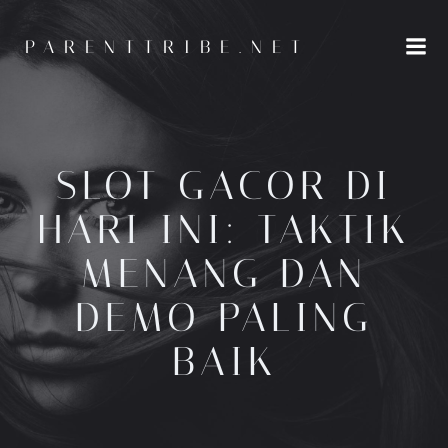
Skip
to
PARENTTRIBE.NET
content
SLOT GACOR DI
HARI INI: TAKTIK
MENANG DAN
DEMO PALING
BAIK