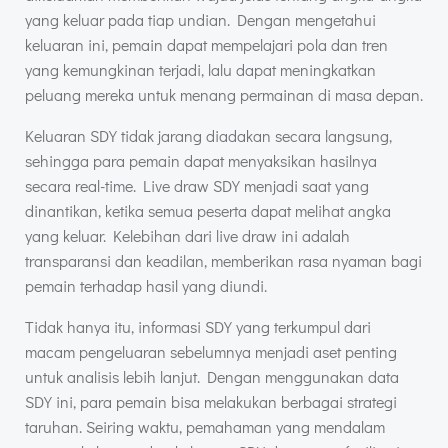
yang keluar pada tiap undian. Dengan mengetahui
keluaran ini, pemain dapat mempelajari pola dan tren
yang kemungkinan terjadi, lalu dapat meningkatkan
peluang mereka untuk menang permainan di masa depan.
Keluaran SDY tidak jarang diadakan secara langsung,
sehingga para pemain dapat menyaksikan hasilnya
secara real-time. Live draw SDY menjadi saat yang
dinantikan, ketika semua peserta dapat melihat angka
yang keluar. Kelebihan dari live draw ini adalah
transparansi dan keadilan, memberikan rasa nyaman bagi
pemain terhadap hasil yang diundi.
Tidak hanya itu, informasi SDY yang terkumpul dari
macam pengeluaran sebelumnya menjadi aset penting
untuk analisis lebih lanjut. Dengan menggunakan data
SDY ini, para pemain bisa melakukan berbagai strategi
taruhan. Seiring waktu, pemahaman yang mendalam