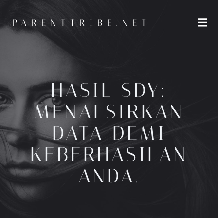
Skip
to
PARENTTRIBE.NET
content
HASIL SDY:
MENAFSIRKAN
DATA DEMI
KEBERHASILAN
ANDA.