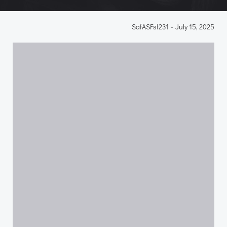
SafASFsf231
-
July 15, 2025