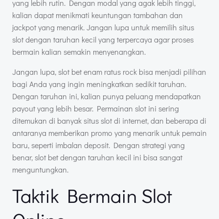
yang lebih rutin. Dengan modal yang agak lebih tinggi,
kalian dapat menikmati keuntungan tambahan dan
jackpot yang menarik. Jangan lupa untuk memilih situs
slot dengan taruhan kecil yang terpercaya agar proses
bermain kalian semakin menyenangkan.
Jangan lupa, slot bet enam ratus rock bisa menjadi pilihan
bagi Anda yang ingin meningkatkan sedikit taruhan.
Dengan taruhan ini, kalian punya peluang mendapatkan
payout yang lebih besar. Permainan slot ini sering
ditemukan di banyak situs slot di internet, dan beberapa di
antaranya memberikan promo yang menarik untuk pemain
baru, seperti imbalan deposit. Dengan strategi yang
benar, slot bet dengan taruhan kecil ini bisa sangat
menguntungkan.
Taktik Bermain Slot