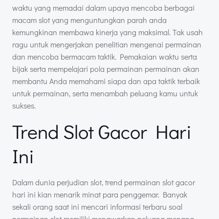
waktu yang memadai dalam upaya mencoba berbagai
macam slot yang menguntungkan parah anda
kemungkinan membawa kinerja yang maksimal. Tak usah
ragu untuk mengerjakan penelitian mengenai permainan
dan mencoba bermacam taktik. Pemakaian waktu serta
bijak serta mempelajari pola permainan permainan akan
membantu Anda memahami siapa dan apa taktik terbaik
untuk permainan, serta menambah peluang kamu untuk
sukses.
Trend Slot Gacor Hari
Ini
Dalam dunia perjudian slot, trend permainan slot gacor
hari ini kian menarik minat para penggemar. Banyak
sekali orang saat ini mencari informasi terbaru soal
permainan slot memiliki menawarkan peluang menang