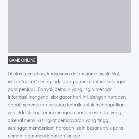
GAME ONLINE
Di alam perjudian, khususnya dalam game mesin slot,
istilah "gacor" sering jadi topik panas diantara kalangan
para penjudi. Banyak pemain yang ingin mencari
informasi mengenai slot gacor hari ini, dengan harapan
dapat menemukan peluang terbaik untuk mendapatkan
win. Ide slot gacor ini mengacu pada mesin slot yang
dikenal memiliki tingkat pembayaran yang tinggi,
sehingga memberikan harapan lebih besar untuk para
pemain agar mendapatkan jackpot.