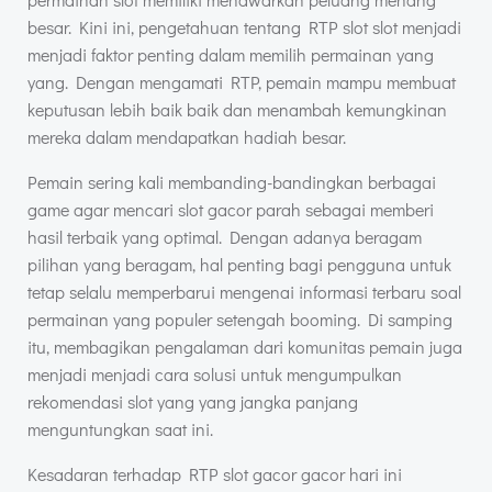
besar. Kini ini, pengetahuan tentang RTP slot slot menjadi
menjadi faktor penting dalam memilih permainan yang
yang. Dengan mengamati RTP, pemain mampu membuat
keputusan lebih baik baik dan menambah kemungkinan
mereka dalam mendapatkan hadiah besar.
Pemain sering kali membanding-bandingkan berbagai
game agar mencari slot gacor parah sebagai memberi
hasil terbaik yang optimal. Dengan adanya beragam
pilihan yang beragam, hal penting bagi pengguna untuk
tetap selalu memperbarui mengenai informasi terbaru soal
permainan yang populer setengah booming. Di samping
itu, membagikan pengalaman dari komunitas pemain juga
menjadi menjadi cara solusi untuk mengumpulkan
rekomendasi slot yang yang jangka panjang
menguntungkan saat ini.
Kesadaran terhadap RTP slot gacor gacor hari ini