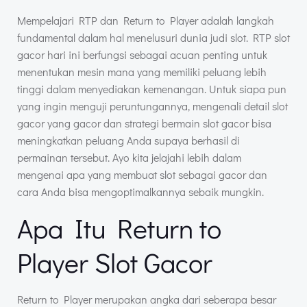
Mempelajari RTP dan Return to Player adalah langkah
fundamental dalam hal menelusuri dunia judi slot. RTP slot
gacor hari ini berfungsi sebagai acuan penting untuk
menentukan mesin mana yang memiliki peluang lebih
tinggi dalam menyediakan kemenangan. Untuk siapa pun
yang ingin menguji peruntungannya, mengenali detail slot
gacor yang gacor dan strategi bermain slot gacor bisa
meningkatkan peluang Anda supaya berhasil di
permainan tersebut. Ayo kita jelajahi lebih dalam
mengenai apa yang membuat slot sebagai gacor dan
cara Anda bisa mengoptimalkannya sebaik mungkin.
Apa Itu Return to
Player Slot Gacor
Return to Player merupakan angka dari seberapa besar