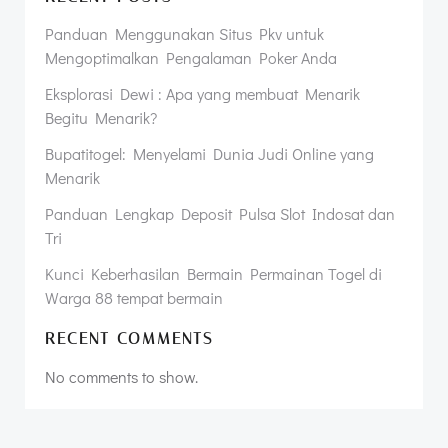
Panduan Menggunakan Situs Pkv untuk
Mengoptimalkan Pengalaman Poker Anda
Eksplorasi Dewi : Apa yang membuat Menarik
Begitu Menarik?
Bupatitogel: Menyelami Dunia Judi Online yang
Menarik
Panduan Lengkap Deposit Pulsa Slot Indosat dan
Tri
Kunci Keberhasilan Bermain Permainan Togel di
Warga 88 tempat bermain
RECENT COMMENTS
No comments to show.