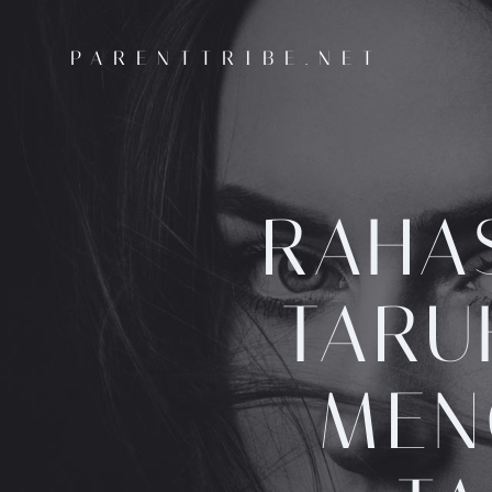
Skip
to
PARENTTRIBE.NET
content
RAHA
TARU
MEN