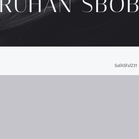
ARUHAN SBOB
SafASFsf231