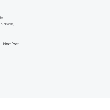
a
da
ah aman,
Next Post