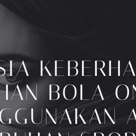
SIA KEBERHA
HAN BOLA O
GGUNAKAN 