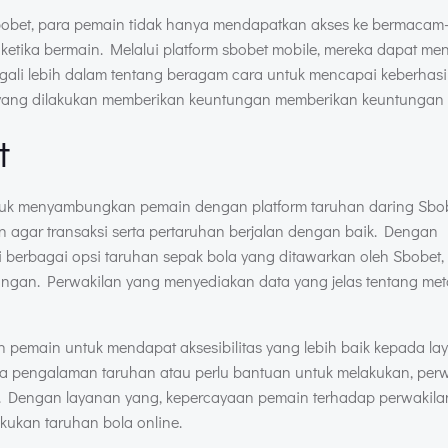
 Sbobet, para pemain tidak hanya mendapatkan akses ke bermaca
etika bermain. Melalui platform sbobet mobile, mereka dapat m
a gali lebih dalam tentang beragam cara untuk mencapai keberhas
an yang dilakukan memberikan keuntungan memberikan keuntungan
t
ntuk menyambungkan pemain dengan platform taruhan daring Sbob
 agar transaksi serta pertaruhan berjalan dengan baik. Dengan
berbagai opsi taruhan sepak bola yang ditawarkan oleh Sbobet,
dingan. Perwakilan yang menyediakan data yang jelas tentang me
pemain untuk mendapat aksesibilitas yang lebih baik kepada la
ma pengalaman taruhan atau perlu bantuan untuk melakukan, per
. Dengan layanan yang, kepercayaan pemain terhadap perwakila
ukan taruhan bola online.