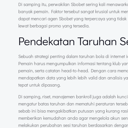
Di samping itu, perwakilan Sbobet sering kali menawa
banyak pemain. Faktor tersebut sangat krusial untuk me
dapat mencari agen Sbobet yang terpercaya yang tid
lewat berbagai promo yang tersedia.
Pendekatan Taruhan S
Sebuah strategi penting dalam taruhan bola di internet
Pemain harus mengumpulkan informasi tentang klub yang 
pemain, serta catatan head-to-head. Dengan cara meman
mendapatkan data yang lebih lebih valid dan analisis y
tepat untuk dipasang.
Di samping, riset, manajemen bankroll juga adalah kunci 
mengatur batas taruhan dan mematuhi peraturan terseb
sebab ini bisa mengakibatkan putusan yang kurang ras
memberikan kemudahan anda agar mengelola akun sendir
melakukan perubahan sesi taruhan berdasarkan dengan s