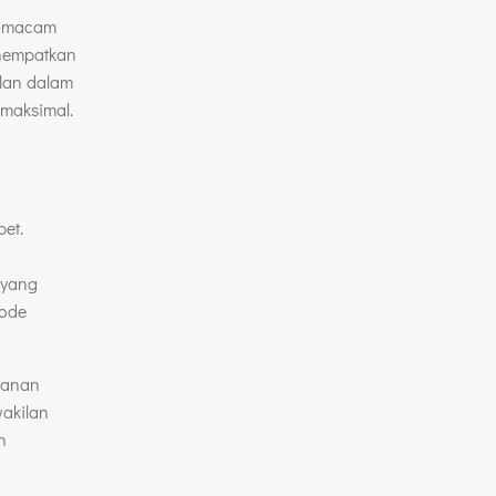
m-macam
enempatkan
ilan dalam
 maksimal.
et.
 yang
tode
yanan
wakilan
n