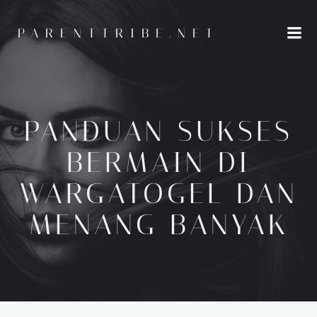
Skip
to
PARENTTRIBE.NET
content
PANDUAN SUKSES
BERMAIN DI
WARGATOGEL DAN
MENANG BANYAK