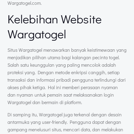
Wargatogel.com.
Kelebihan Website
Wargatogel
Situs Wargatogel menawarkan banyak keistimewaan yang
menjadikan pilihan utama bagi kalangan pecinta togel.
Salah satu keunggulan yang paling mencolok adalah
proteksi yang. Dengan metode enkripsi canggih, setiap
transaksi dan informasi pribadi pengguna terlindungi dari
akses pihak ketiga. Hal ini memberi perasaan nyaman
dan nyaman untuk pemain saat melaksanakan login
Wargatogel dan bermain di platform.
Di samping itu, Wargatogel juga terkenal dengan desain
antarmuka yang user-friendly. Pengguna dapat dengan
gampang menelusuri situs, mencari data, dan melakukan