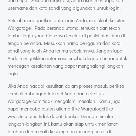
dan cepat. Sesudah registrasi, Anda akan mendapatkan
username dan kata sandi yang digunakan untuk login.
Setelah mendapatkan data login Anda, masuklah ke situs
Wargatogel. Pada beranda utama, temukan dan tekan
tombol login yang biasanya terletak di posisi atas atau di
tengah beranda. Masukkan nama pengguna dan kata
sandi yang telah Anda terima sebelumnya. Jangan lupa
Anda mengetikkan informasi tersebut dengan benar untuk
mencegah kesalahan yang dapat menghalangi langkah
login.
Jika Anda hadapi kesulitan dalam proses masuk, periksa
kembali hubungan internet Anda dan cek situs
Wargatogel.com tidak mengalami masalah. Kamu juga
dapat mencoba tautan alternatif ke Wargatogel jika
website utama tidak dapat dibuka. Dengan melalui
langkah-langkah ini, kamu akan siap untuk menikmati
taruhan dan meraih kesempatan menang besar di