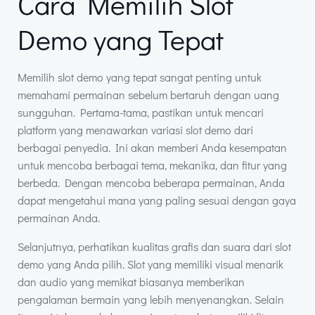
Cara Memilih Slot
Demo yang Tepat
Memilih slot demo yang tepat sangat penting untuk
memahami permainan sebelum bertaruh dengan uang
sungguhan. Pertama-tama, pastikan untuk mencari
platform yang menawarkan variasi slot demo dari
berbagai penyedia. Ini akan memberi Anda kesempatan
untuk mencoba berbagai tema, mekanika, dan fitur yang
berbeda. Dengan mencoba beberapa permainan, Anda
dapat mengetahui mana yang paling sesuai dengan gaya
permainan Anda.
Selanjutnya, perhatikan kualitas grafis dan suara dari slot
demo yang Anda pilih. Slot yang memiliki visual menarik
dan audio yang memikat biasanya memberikan
pengalaman bermain yang lebih menyenangkan. Selain