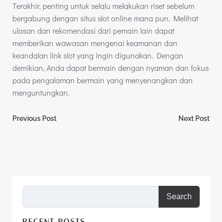
Terakhir, penting untuk selalu melakukan riset sebelum
bergabung dengan situs slot online mana pun. Melihat
ulasan dan rekomendasi dari pemain lain dapat
memberikan wawasan mengenai keamanan dan
keandalan link slot yang ingin digunakan. Dengan
demikian, Anda dapat bermain dengan nyaman dan fokus
pada pengalaman bermain yang menyenangkan dan
menguntungkan.
Post
Post
Previous Post
Next Post
navigation
navigation
Search
RECENT POSTS