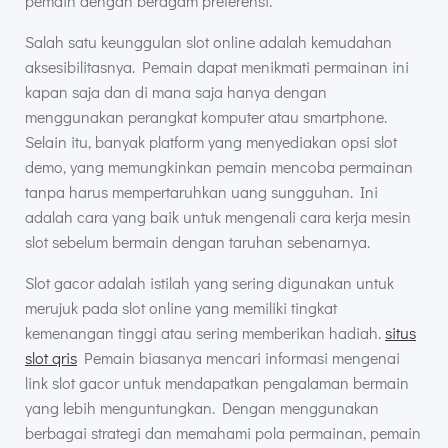
pemain dengan beragam preferensi.
Salah satu keunggulan slot online adalah kemudahan
aksesibilitasnya. Pemain dapat menikmati permainan ini
kapan saja dan di mana saja hanya dengan
menggunakan perangkat komputer atau smartphone.
Selain itu, banyak platform yang menyediakan opsi slot
demo, yang memungkinkan pemain mencoba permainan
tanpa harus mempertaruhkan uang sungguhan. Ini
adalah cara yang baik untuk mengenali cara kerja mesin
slot sebelum bermain dengan taruhan sebenarnya.
Slot gacor adalah istilah yang sering digunakan untuk
merujuk pada slot online yang memiliki tingkat
kemenangan tinggi atau sering memberikan hadiah.
situs
slot qris
Pemain biasanya mencari informasi mengenai
link slot gacor untuk mendapatkan pengalaman bermain
yang lebih menguntungkan. Dengan menggunakan
berbagai strategi dan memahami pola permainan, pemain