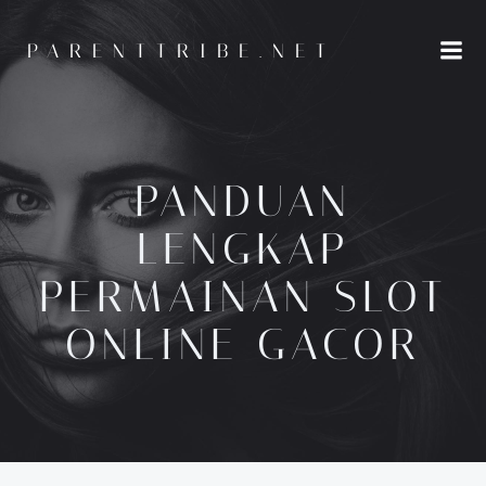
Skip
to
PARENTTRIBE.NET
content
PANDUAN
LENGKAP
PERMAINAN SLOT
ONLINE GACOR