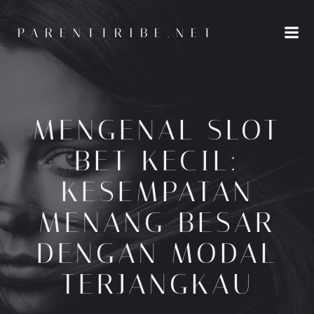
Skip
to
PARENTTRIBE.NET
content
MENGENAL SLOT
BET KECIL:
KESEMPATAN
MENANG BESAR
DENGAN MODAL
TERJANGKAU