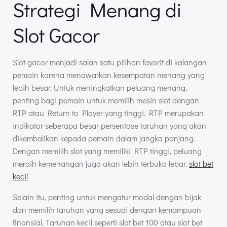
Strategi Menang di
Slot Gacor
Slot gacor menjadi salah satu pilihan favorit di kalangan
pemain karena menawarkan kesempatan menang yang
lebih besar. Untuk meningkatkan peluang menang,
penting bagi pemain untuk memilih mesin slot dengan
RTP atau Return to Player yang tinggi. RTP merupakan
indikator seberapa besar persentase taruhan yang akan
dikembalikan kepada pemain dalam jangka panjang.
Dengan memilih slot yang memiliki RTP tinggi, peluang
meraih kemenangan juga akan lebih terbuka lebar.
slot bet
kecil
Selain itu, penting untuk mengatur modal dengan bijak
dan memilih taruhan yang sesuai dengan kemampuan
finansial. Taruhan kecil seperti slot bet 100 atau slot bet