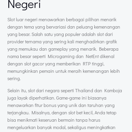
Negeri
Slot luar negeri menawarkan berbagai pilihan menarik
dengan tema yang bervariasi dan peluang kemenangan
yang besar. Salah satu yang populer adalah slot dari
provider ternama yang sering kali menghadirkan grafik
yang memukau dan gameplay yang menarik. Beberapa
nama besar seperti Microgaming dan NetEnt dikenal
dengan slot gacor yang memberikan RTP tinggi,
memungkinkan pemain untuk meraih kemenangan lebih
sering.
Selain itu, slot dari negara seperti Thailand dan Kamboja
juga layak diperhatikan. Game-game ini biasanya
menawarkan fitur bonus yang unik dan taruhan yang
terjangkau. Misalnya, dengan slot bet kecil, Anda tetap
bisa menikmati keseruan bermain tanpa harus
mengeluarkan banyak modal, sekaligus meningkatkan