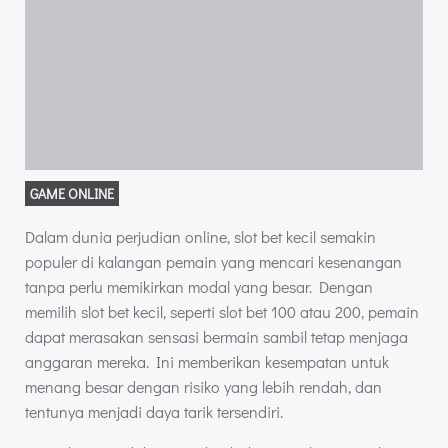
GAME ONLINE
Dalam dunia perjudian online, slot bet kecil semakin
populer di kalangan pemain yang mencari kesenangan
tanpa perlu memikirkan modal yang besar. Dengan
memilih slot bet kecil, seperti slot bet 100 atau 200, pemain
dapat merasakan sensasi bermain sambil tetap menjaga
anggaran mereka. Ini memberikan kesempatan untuk
menang besar dengan risiko yang lebih rendah, dan
tentunya menjadi daya tarik tersendiri.