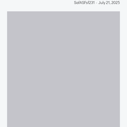
SafASFsf231
-
July 21, 2025