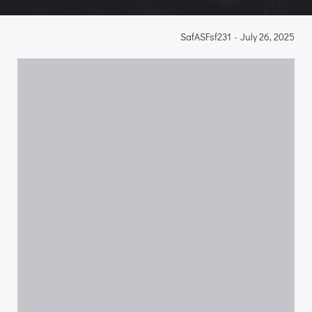
SafASFsf231
-
July 26, 2025