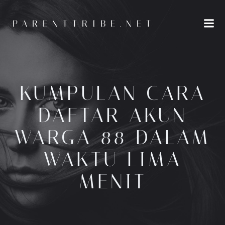
Skip
to
PARENTTRIBE.NET
content
KUMPULAN CARA
DAFTAR AKUN
WARGA 88 DALAM
WAKTU LIMA
MENIT