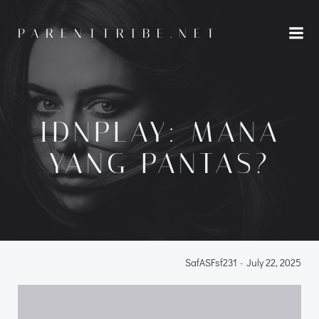
Skip
to
PARENTTRIBE.NET
content
IDNPLAY: MANA
YANG PANTAS?
SafASFsf231
-
July 22, 2025