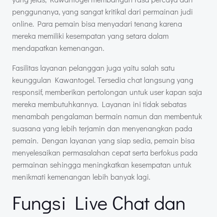
penggunanya, yang sangat kritikal dari permainan judi
online. Para pemain bisa menyadari tenang karena
mereka memiliki kesempatan yang setara dalam
mendapatkan kemenangan.
Fasilitas layanan pelanggan juga yaitu salah satu
keunggulan Kawantogel. Tersedia chat langsung yang
responsif, memberikan pertolongan untuk user kapan saja
mereka membutuhkannya. Layanan ini tidak sebatas
menambah pengalaman bermain namun dan membentuk
suasana yang lebih terjamin dan menyenangkan pada
pemain. Dengan layanan yang siap sedia, pemain bisa
menyelesaikan permasalahan cepat serta berfokus pada
permainan sehingga meningkatkan kesempatan untuk
menikmati kemenangan lebih banyak lagi.
Fungsi Live Chat dan