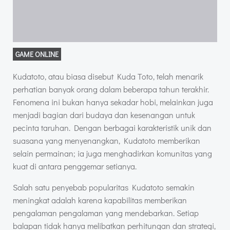
GAME ONLINE
Kudatoto, atau biasa disebut Kuda Toto, telah menarik
perhatian banyak orang dalam beberapa tahun terakhir.
Fenomena ini bukan hanya sekadar hobi, melainkan juga
menjadi bagian dari budaya dan kesenangan untuk
pecinta taruhan. Dengan berbagai karakteristik unik dan
suasana yang menyenangkan, Kudatoto memberikan
selain permainan; ia juga menghadirkan komunitas yang
kuat di antara penggemar setianya.
Salah satu penyebab popularitas Kudatoto semakin
meningkat adalah karena kapabilitas memberikan
pengalaman pengalaman yang mendebarkan. Setiap
balapan tidak hanya melibatkan perhitungan dan strategi,