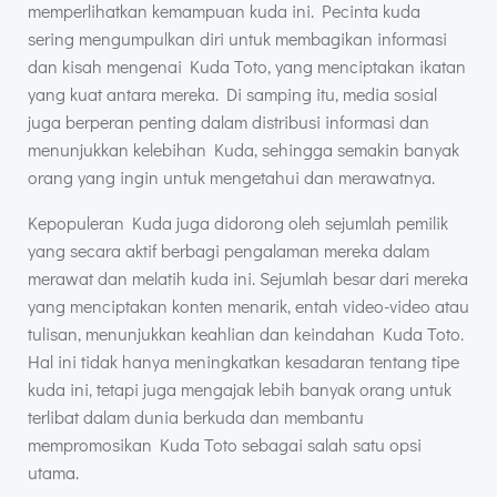
memperlihatkan kemampuan kuda ini. Pecinta kuda
sering mengumpulkan diri untuk membagikan informasi
dan kisah mengenai Kuda Toto, yang menciptakan ikatan
yang kuat antara mereka. Di samping itu, media sosial
juga berperan penting dalam distribusi informasi dan
menunjukkan kelebihan Kuda, sehingga semakin banyak
orang yang ingin untuk mengetahui dan merawatnya.
Kepopuleran Kuda juga didorong oleh sejumlah pemilik
yang secara aktif berbagi pengalaman mereka dalam
merawat dan melatih kuda ini. Sejumlah besar dari mereka
yang menciptakan konten menarik, entah video-video atau
tulisan, menunjukkan keahlian dan keindahan Kuda Toto.
Hal ini tidak hanya meningkatkan kesadaran tentang tipe
kuda ini, tetapi juga mengajak lebih banyak orang untuk
terlibat dalam dunia berkuda dan membantu
mempromosikan Kuda Toto sebagai salah satu opsi
utama.