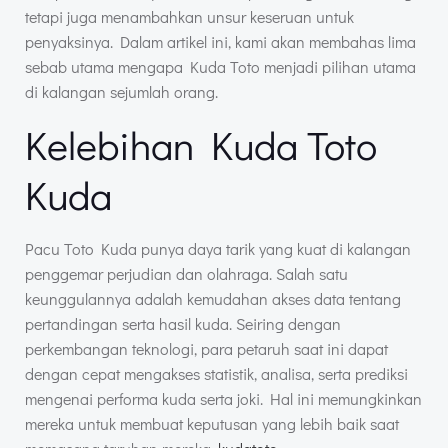
tetapi juga menambahkan unsur keseruan untuk
penyaksinya. Dalam artikel ini, kami akan membahas lima
sebab utama mengapa Kuda Toto menjadi pilihan utama
di kalangan sejumlah orang.
Kelebihan Kuda Toto
Kuda
Pacu Toto Kuda punya daya tarik yang kuat di kalangan
penggemar perjudian dan olahraga. Salah satu
keunggulannya adalah kemudahan akses data tentang
pertandingan serta hasil kuda. Seiring dengan
perkembangan teknologi, para petaruh saat ini dapat
dengan cepat mengakses statistik, analisa, serta prediksi
mengenai performa kuda serta joki. Hal ini memungkinkan
mereka untuk membuat keputusan yang lebih baik saat