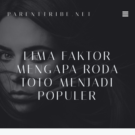
Skip
to
PARENTTRIBE.NET
content
LIMA FAKTOR
MENGAPA RODA
TOTO MENJADI
POPULER