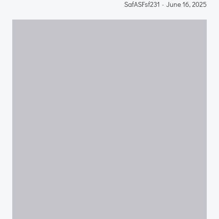
SafASFsf231
-
June 16, 2025