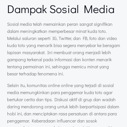
Dampak Sosial Media
Sosial media telah memainkan peran sangat signifikan
dalam meningkatkan memperbesar minat kuda toto.
Melalui saluran seperti IG, Twitter, dan FB, foto dan video
kuda toto yang menarik bisa segera menyebar ke beragam
lapisan masyarakat. Ini membuat orang menjadi lebih
gampang terkenal pada informasi dan konten menarik
tentang permainan ini, sehingga memicu minat yang
besar terhadap fenomena ini.
Selain itu, komunitas online online yang terjadi di sosial
media memungkinkan para penggemar kuda toto agar
bertukar cerita dan tips. Diskusi aktif di grup dan wadah
daring mendorong orang untuk lebih berpartisipasi dalam
hobi ini, dan menciptakan rasa persatuan di antara para
penggemar. Keberadaan influencer dan sosok