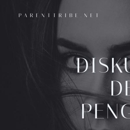
Skip
to
PARENTTRIBE.NET
content
DISK
D
PEN