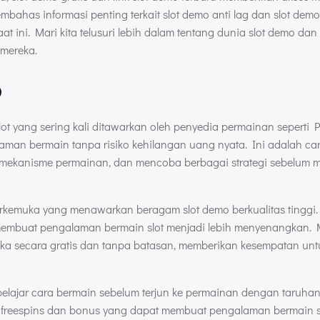
mbahas informasi penting terkait slot demo anti lag dan slot dem
ini. Mari kita telusuri lebih dalam tentang dunia slot demo dan
mereka.
o
ot yang sering kali ditawarkan oleh penyedia permainan seperti 
aman bermain tanpa risiko kehilangan uang nyata. Ini adalah ca
mekanisme permainan, dan mencoba berbagai strategi sebelum
rkemuka yang menawarkan beragam slot demo berkualitas tinggi
membuat pengalaman bermain slot menjadi lebih menyenangkan. Me
ka secara gratis dan tanpa batasan, memberikan kesempatan unt
lajar cara bermain sebelum terjun ke permainan dengan taruhan. 
ti freespins dan bonus yang dapat membuat pengalaman bermain 