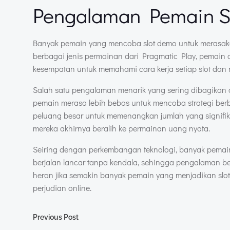
Pengalaman Pemain S
Banyak pemain yang mencoba slot demo untuk merasak
berbagai jenis permainan dari Pragmatic Play, pemain
kesempatan untuk memahami cara kerja setiap slot dan
Salah satu pengalaman menarik yang sering dibagikan ad
pemain merasa lebih bebas untuk mencoba strategi berbe
peluang besar untuk memenangkan jumlah yang signifi
mereka akhirnya beralih ke permainan uang nyata.
Seiring dengan perkembangan teknologi, banyak pemain
berjalan lancar tanpa kendala, sehingga pengalaman b
heran jika semakin banyak pemain yang menjadikan slo
perjudian online.
Post
Previous Post