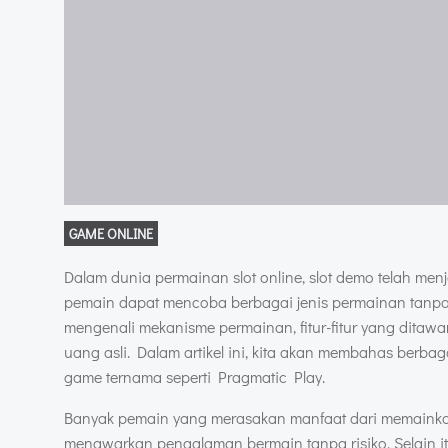
GAME ONLINE
Dalam dunia permainan slot online, slot demo telah me
pemain dapat mencoba berbagai jenis permainan tanp
mengenali mekanisme permainan, fitur-fitur yang dit
uang asli. Dalam artikel ini, kita akan membahas berbag
game ternama seperti Pragmatic Play.
Banyak pemain yang merasakan manfaat dari memainkan 
menawarkan pengalaman bermain tanpa risiko. Selain itu