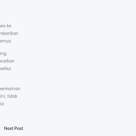
es ke
emberikan
arnya.
ang,
awarkan
etika
 permainan
i, tidak
ia
Next Post