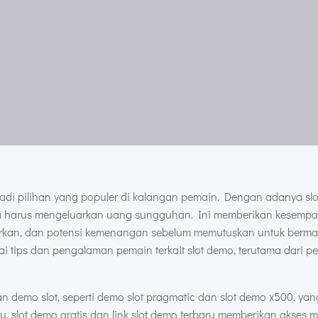
njadi pilihan yang populer di kalangan pemain. Dengan adanya sl
a harus mengeluarkan uang sungguhan. Ini memberikan kesempa
awarkan, dan potensi kemenangan sebelum memutuskan untuk berm
ai tips dan pengalaman pemain terkait slot demo, terutama dari p
demo slot, seperti demo slot pragmatic dan slot demo x500, yan
, slot demo gratis dan link slot demo terbaru memberikan akses 