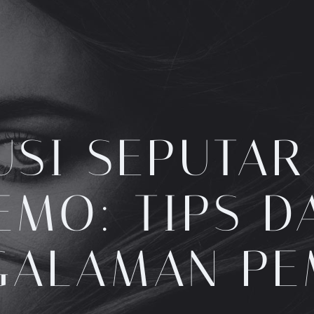
USI SEPUTAR
EMO: TIPS D
GALAMAN PE